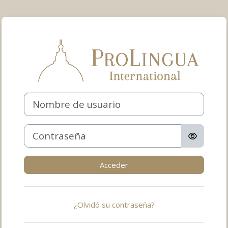
Salta al contenido principal
Entrar a ProLin
Nombre de usuario
Contraseña
Acceder
¿Olvidó su contraseña?