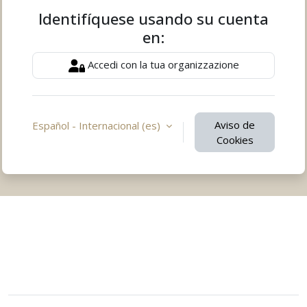
Identifíquese usando su cuenta
en:
Accedi con la tua organizzazione
Aviso de
Español - Internacional ‎(es)‎
Cookies
Usted no se ha identificado.
Resumen de retención de datos
Descargar la app para dispositivos móviles
Cambiar al tema estándar